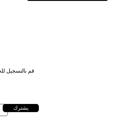
قم بالتسجيل للح
يشترك