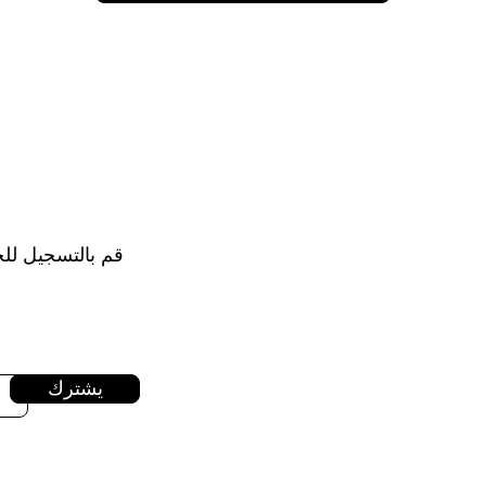
قم بالتسجيل للح
يشترك